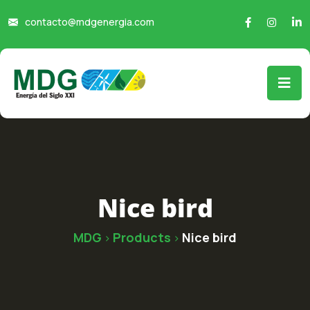
contacto@mdgenergia.com
Nice bird
MDG
Products
Nice bird
>
>