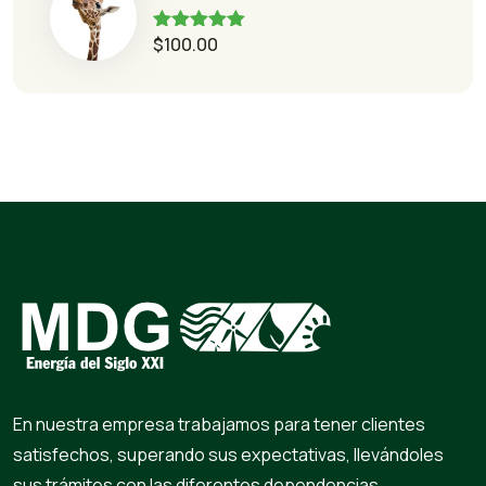
$
100.00
Rated
5.00
out of 5
En nuestra empresa trabajamos para tener clientes
satisfechos, superando sus expectativas, llevándoles
sus trámites con las diferentes dependencias