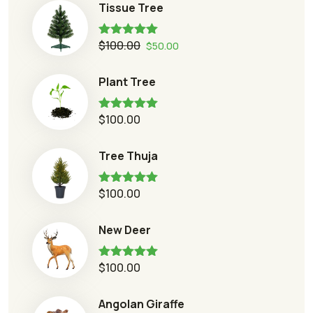
Tissue Tree
$
100.00
Rated
5.00
$
50.00
out of 5
Plant Tree
$
100.00
Rated
5.00
out of 5
Tree Thuja
$
100.00
Rated
5.00
out of 5
New Deer
$
100.00
Rated
5.00
out of 5
Angolan Giraffe